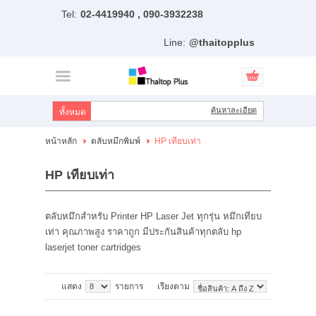
Tel:
02-4419940 , 090-3932238
ไทย
|
English
Line:
@thaitopplus
เข้าสู่ระบบ
สมัครสมาชิก
สินค้าที่สนใจ
( 0 )
ค้นหาละเอียด
หน้าหลัก
หน้าหลัก
ตลับหมึกพิมพ์
HP เทียบเท่า
สินค้า
HP เทียบเท่า
แบรนด์
ตลับหมึกสำหรับ Printer HP Laser Jet ทุกรุ่น หมึกเทียบ
แผนกสินค้า
เท่า คุณภาพสูง ราคาถูก มีประกันสินค้าทุกตลับ hp
laserjet toner cartridges
บัญชีผู้ใช้
ติดต่อเรา
แสดง
รายการ
เรียงตาม
ขั้นตอนการสั่งซื้อ