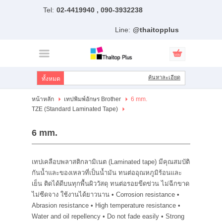
Tel:
02-4419940 , 090-3932238
ไทย
|
English
Line:
@thaitopplus
เข้าสู่ระบบ
สมัครสมาชิก
สินค้าที่สนใจ
( 0 )
ค้นหาละเอียด
หน้าหลัก
หน้าหลัก
เทปพิมพ์อักษร Brother
6 mm.
TZE (Standard Laminated Tape)
สินค้า
6 mm.
แบรนด์
แผนกสินค้า
เทปเคลือบพลาสติกลามิเนต (Laminated tape) มีคุณสมบัติ
กันน้ำและของเหลวที่เป็นน้ำมัน ทนต่ออุณหภูมิร้อนและ
บัญชีผู้ใช้
เย็น ติดได้ดีบนทุกพื้นผิววัสดุ ทนต่อรอยขีดข่วน ไม่ฉีกขาด
ไม่ซีดจาง ใช้งานได้ยาวนาน • Corrosion resistance •
ติดต่อเรา
Abrasion resistance • High temperature resistance •
Water and oil repellency • Do not fade easily • Strong
ขั้นตอนการสั่งซื้อ