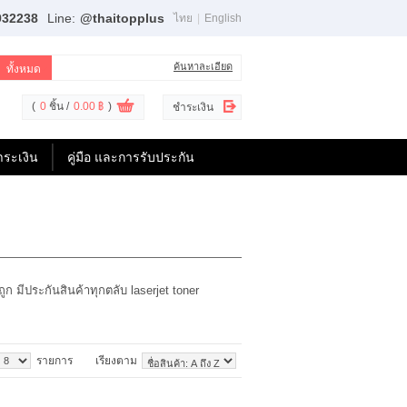
932238
Line:
@thaitopplus
ไทย
|
English
ค้นหาละเอียด
(
0
ชิ้น /
0.00 ฿
)
ชำระเงิน
ำระเงิน
คู่มือ และการรับประกัน
ูก มีประกันสินค้าทุกตลับ laserjet toner
รายการ
เรียงตาม