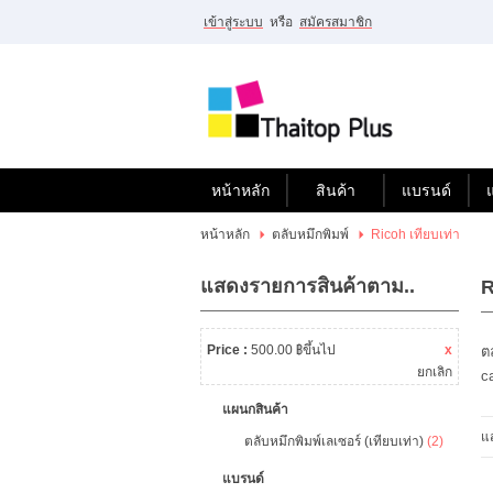
เข้าสู่ระบบ
หรือ
สมัครสมาชิก
ไทย
|
English
เข้าสู่
ระบบ
หรือ
สมัคร
สมาชิก
หน้าหลัก
สินค้า
แบรนด์
สินค้าที่สนใจ
( 0 )
หน้าหลัก
ตลับหมึกพิมพ์
Ricoh เทียบเท่า
หน้าหลัก
สินค้า
แบรนด์
แสดงรายการสินค้าตาม..
R
แผนกสินค้า
บัญชีผู้ใช้
Price :
500.00 ฿ขึ้นไป
x
ติดต่อเรา
ขั้นตอนการสั่งซื้อ
ต
ยกเลิก
c
แจ้งชำระเงิน
แผนกสินค้า
แ
คู่มือ และการรับประกัน
ตลับหมึกพิมพ์เลเซอร์ (เทียบเท่า)
(2)
แบรนด์